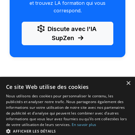
et trouvez LA formation qui vous
correspond.
Discute avec l'IA
SupZen
×
Ce site Web utilise des cookies
Nous utilisons des cookies pour personnaliser le contenu, les
publicités et analyser notre trafic. Nous partageons également des
SupZen
— Ton copilote d'orientation | 100% gratuit
informations sur votre utilisation de notre site avec nos partenaires
Explorer les formations
Conseils Parcoursup
de publicité et d'analyse qui peuvent les combiner avec d'autres
informations que vous leur avez fournies ou qu'ils ont collectées lors
Documentation
Qui sommes-nous
Transparence IA
de votre utilisation de leurs services.
En savoir plus
CGU
Mentions légales
Protection des données
AFFICHER LES DÉTAILS
Contact