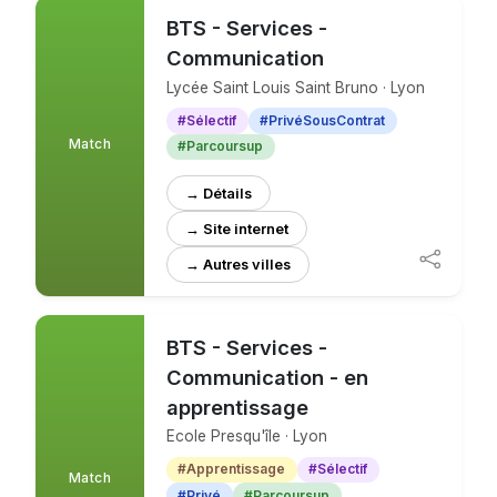
BTS - Services -
Communication
Lycée Saint Louis Saint Bruno · Lyon
#Sélectif
#PrivéSousContrat
Match
#Parcoursup
→ Détails
→ Site internet
BTS - Services -
Communication - en
apprentissage
Ecole Presqu'île · Lyon
#Apprentissage
#Sélectif
Match
#Privé
#Parcoursup