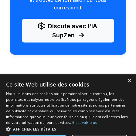
correspond.
Discute avec l'IA
SupZen
×
Ce site Web utilise des cookies
Nous utilisons des cookies pour personnaliser le contenu, les
publicités et analyser notre trafic. Nous partageons également des
SupZen
— Ton copilote d'orientation | 100% gratuit
informations sur votre utilisation de notre site avec nos partenaires
Explorer les formations
Conseils Parcoursup
de publicité et d'analyse qui peuvent les combiner avec d'autres
informations que vous leur avez fournies ou qu'ils ont collectées lors
Documentation
Qui sommes-nous
Transparence IA
de votre utilisation de leurs services.
En savoir plus
CGU
Mentions légales
Protection des données
AFFICHER LES DÉTAILS
Contact