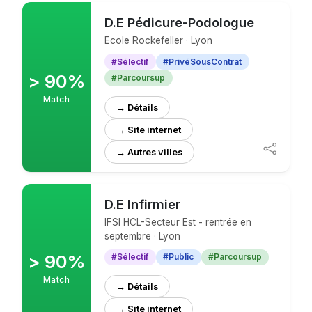
D.E Pédicure-Podologue
Ecole Rockefeller · Lyon
#Sélectif
#PrivéSousContrat
> 90%
#Parcoursup
Match
→ Détails
→ Site internet
D.E Infirmier
IFSI HCL-Secteur Est - rentrée en
septembre · Lyon
> 90%
#Sélectif
#Public
#Parcoursup
Match
→ Détails
→ Site internet