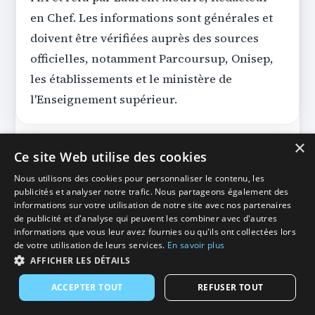
en Chef. Les informations sont générales et
doivent être vérifiées auprès des sources
officielles, notamment Parcoursup, Onisep,
les établissements et le ministère de
l'Enseignement supérieur.
×
Ce site Web utilise des cookies
Nous utilisons des cookies pour personnaliser le contenu, les
publicités et analyser notre trafic. Nous partageons également des
SupZen
— Ton copilote d'orientation | 100% gratuit
informations sur votre utilisation de notre site avec nos partenaires
Explorer les formations
Conseils Parcoursup
de publicité et d'analyse qui peuvent les combiner avec d'autres
informations que vous leur avez fournies ou qu'ils ont collectées lors
Documentation
Qui sommes-nous
Transparence IA
de votre utilisation de leurs services.
En savoir plus
CGU
Mentions légales
Protection des données
AFFICHER LES DÉTAILS
Contact
© 2026 SupZen. Tous droits réservés.
ACCEPTER TOUT
REFUSER TOUT