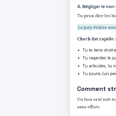
4. Négliger le non
Tu peux dire les b
Le jury évalue aus
Check-list rapide :
Tu te tiens droit·
Tu regardes le ju
Tu articules, tu n
Tu souris (un peu
Comment stru
Un bon oral suit t
sans effort.