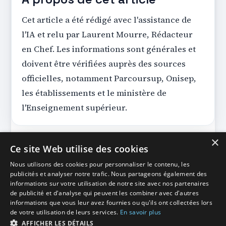
Cet article a été rédigé avec l'assistance de
l'IA et relu par Laurent Mourre, Rédacteur
en Chef. Les informations sont générales et
doivent être vérifiées auprès des sources
officielles, notamment Parcoursup, Onisep,
les établissements et le ministère de
l'Enseignement supérieur.
×
Ce site Web utilise des cookies
Nous utilisons des cookies pour personnaliser le contenu, les
publicités et analyser notre trafic. Nous partageons également des
SupZen
— Ton copilote d'orientation | 100% gratuit
informations sur votre utilisation de notre site avec nos partenaires
Explorer les formations
Conseils Parcoursup
de publicité et d'analyse qui peuvent les combiner avec d'autres
informations que vous leur avez fournies ou qu'ils ont collectées lors
Documentation
Qui sommes-nous
Transparence IA
de votre utilisation de leurs services.
En savoir plus
CGU
Mentions légales
Protection des données
AFFICHER LES DÉTAILS
Contact